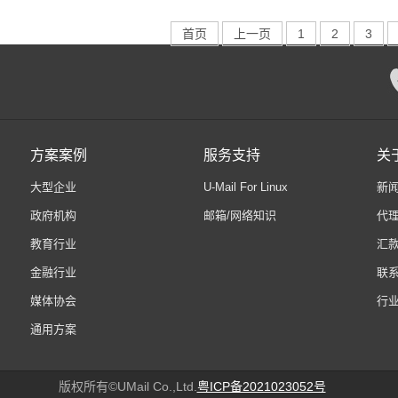
首页
上一页
1
2
3
方案案例
服务支持
关于
大型企业
U-Mail For Linux
新
政府机构
邮箱/网络知识
代
教育行业
汇
金融行业
联
媒体协会
行
通用方案
版权所有©UMail Co.,Ltd.
粤ICP备2021023052号