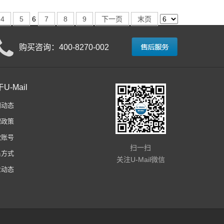
4
5
6
7
8
9
下一页
末页
购买咨询：400-8270-002
U-Mail
闻动态
理政策
款账号
扫一扫
系方式
关注U-Mail微信
业动态