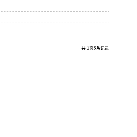
共
1
页
5
条记录