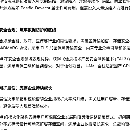
评估需兼顾初始投入与长期运维，避免陷入 "开源零成本" 误区。商业软件如
开源方案如 Postfix+Dovecot 虽无许可费用，但需投入大量运维人
安全合规：筑牢数据防护的底线
合规是金融、政府、医疗等行业的硬性要求，需覆盖传输加密、存储安全
DKIM/DMARC 协议，采用 TLS 加密保障传输安全；内置专业杀毒引擎
Mail 在安全合规领域表现优异，获得《信息技术产品安全测评证书 (EA
密，满足等保三级和信创要求，对于信创项目，U-Mail 全栈适配国产 
可扩展性：支撑企业持续成长
展性决定邮箱系统能否随企业规模扩大平滑升级，需关注用户容量、存储
，避免后期大规模迁移成本。
Mail 的模块化架构支持用户可根据企业发展阶段灵活调整部署模式：初
分布式存储设计可动态扩容存储空间，满足企业数据增长需求；负载均衡