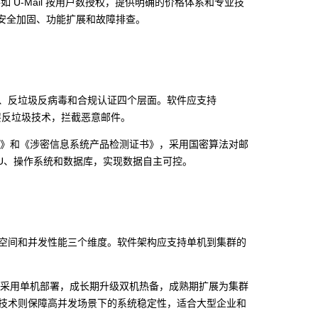
 U-Mail 按用户数授权，提供明确的价格体系和专业技
力进行安全加固、功能扩展和故障排查。
、反垃圾反病毒和合规认证四个层面。软件应支持
和多层反垃圾技术，拦截恶意邮件。
L3+)》和《涉密信息系统产品检测证书》，采用国密算法对邮
CPU、操作系统和数据库，实现数据自主可控。
空间和并发性能三个维度。软件架构应支持单机到集群的
创期采用单机部署，成长期升级双机热备，成熟期扩展为集群
技术则保障高并发场景下的系统稳定性，适合大型企业和