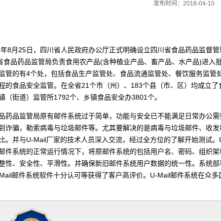
发布时间：2018-04-10
13年8月25日，四川省人民政府办公厅正式明确设立四川省食品药品监督
。省食品药品监管局负责食用农产品(含种植业产品、畜产品、水产品)进
监管的有4个处，包括食品生产监管处、食品流通监管处、餐饮服务监管
程的食品安全监管。在全省21个市（州）、183个县（市、区）均成立了
镇（街道）监管所1792个、乡镇食品安全办3801个。
品药品监管局原有邮件系统过于简单，功能与安全已不能满足日常办公需
到诈骗，勒索病毒与垃圾邮件等。尤其要解决的是病毒与垃圾邮件、收发
比。并与U-Mail厂家的技术人员深入交流，经过全方位的了解开始测试。
邮件系统的正常运行情况下，将原邮件系统的包括用户名、密码、组织架
整性、安全性、平滑性。并确保新旧邮件系统用户数据的统一性。系统部署完
-Mail邮件系统软件十分认可等获得了客户高评价。U-Mail邮件系统