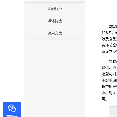
金融行业
媒体协会
20
128名
通用方案
涉及食品
务环节全
新设立乡
省食
退信、收
选型与对
不影响原
程中的完
收。对U
可。