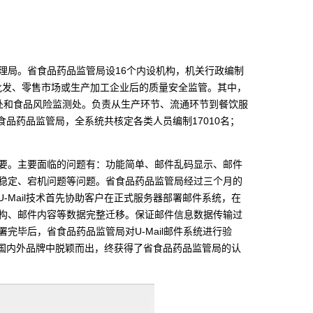
管理局。省食品药品监管局设16个内设机构，机关行政编制
入批发、零售市场或生产加工企业后的质量安全监管。其中，
处和食品风险监测处。负责从生产环节、流通环节到餐饮服
食品药品监管局，全系统共核定各类人员编制17010名；
要。主要面临的问题有：功能简单、邮件乱码显示、邮件
稳定、宕机问题等问题。省食品药品监管局经过三个月的
U-Mail技术首先协助客户在正式服务器部署邮件系统，在
构、邮件内容等数据完整迁移。保证邮件信息数据传输过
毕后，省食品药品监管局对U-Mail邮件系统进行验
在众多国内外品牌中脱颖而出，终获得了省食品药品监管局的认