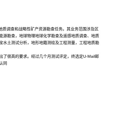
性地质调查和战略性矿产资源勘查任务。其业务范围涉及区
能源勘查，地球物理地球化学勘查及遥感地质调查、地质
宝水土测试分析，地形地籍测绘及工程测量，工程地质勘
很高的要求。经过几个月测试评定，终选定U-Mail邮
认同